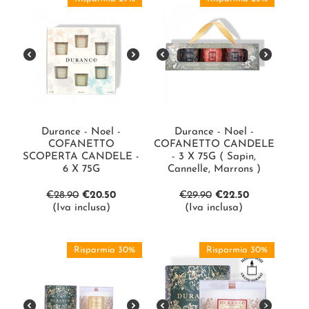
Durance - Noel -
Durance - Noel -
COFANETTO
COFANETTO CANDELE
SCOPERTA CANDELE -
- 3 X 75G ( Sapin,
6 X 75G
Cannelle, Marrons )
€
28.90
€
20.50
€
29.90
€
22.50
(Iva inclusa)
(Iva inclusa)
Risparmia 30%
Risparmia 30%