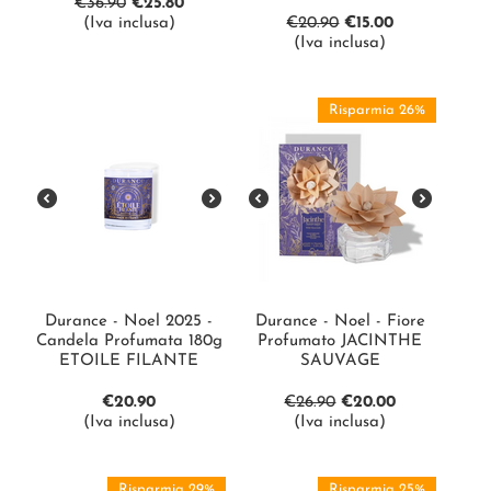
€
36.90
€
25.80
(Iva inclusa)
€
20.90
€
15.00
(Iva inclusa)
Risparmia 26%
Durance - Noel 2025 -
Durance - Noel - Fiore
Candela Profumata 180g
Profumato JACINTHE
ETOILE FILANTE
SAUVAGE
€
20.90
€
26.90
€
20.00
(Iva inclusa)
(Iva inclusa)
Risparmia 29%
Risparmia 25%