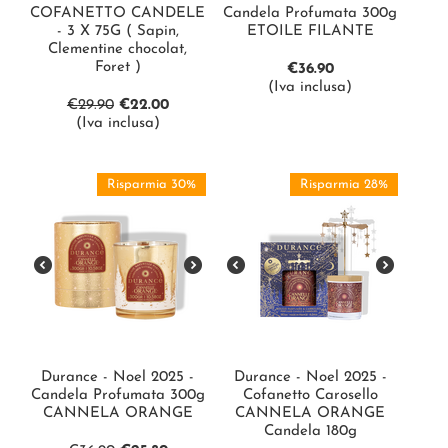
COFANETTO CANDELE
Candela Profumata 300g
- 3 X 75G ( Sapin,
ETOILE FILANTE
Clementine chocolat,
Foret )
€
36.90
(Iva inclusa)
€
29.90
€
22.00
(Iva inclusa)
Risparmia 30%
Risparmia 28%
Durance - Noel 2025 -
Durance - Noel 2025 -
Candela Profumata 300g
Cofanetto Carosello
CANNELA ORANGE
CANNELA ORANGE
Candela 180g