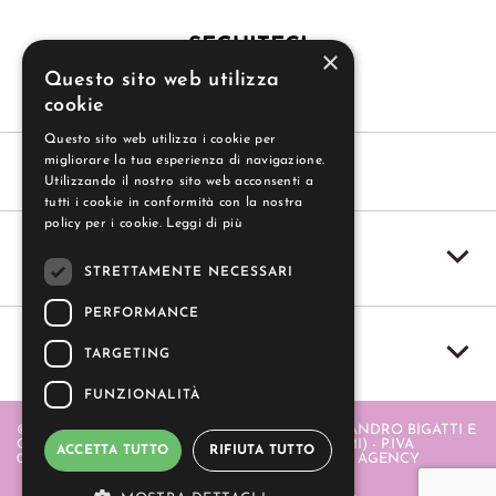
SEGUITECI
×
Questo sito web utilizza
cookie
Questo sito web utilizza i cookie per
migliorare la tua esperienza di navigazione.
Utilizzando il nostro sito web acconsenti a
tutti i cookie in conformità con la nostra
policy per i cookie.
Leggi di più
SERVIZIO CLIENTI
STRETTAMENTE NECESSARI
PERFORMANCE
IL MIO ACCOUNT
TARGETING
FUNZIONALITÀ
© 2004-2026 GUZZI SAS - GUZZI SAS DI ALESSANDRO BIGATTI E
C. - PIAZZA ITALIA 20 - 20064 GORGONZOLA (MI) - P.IVA
ACCETTA TUTTO
RIFIUTA TUTTO
06580880968 . REALIZZATO DA
- APERION WEB AGENCY