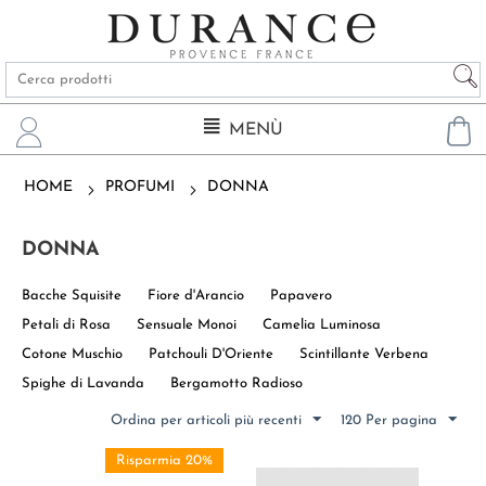
MENÙ
HOME
PROFUMI
DONNA
DONNA
Bacche Squisite
Fiore d'Arancio
Papavero
Petali di Rosa
Sensuale Monoi
Camelia Luminosa
Cotone Muschio
Patchouli D'Oriente
Scintillante Verbena
Spighe di Lavanda
Bergamotto Radioso
Ordina per articoli più recenti
120 Per pagina
Risparmia 20%