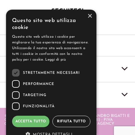
SEGUITECI
×
Questo sito web utilizza
cookie
Questo sito web utilizza i cookie per
migliorare la tua esperienza di navigazione.
Utilizzando il nostro sito web acconsenti a
tutti i cookie in conformità con la nostra
policy per i cookie.
Leggi di più
SERVIZIO CLIENTI
STRETTAMENTE NECESSARI
PERFORMANCE
IL MIO ACCOUNT
TARGETING
FUNZIONALITÀ
© 2004-2026 GUZZI SAS - GUZZI SAS DI ALESSANDRO BIGATTI E
C. - PIAZZA ITALIA 20 - 20064 GORGONZOLA (MI) - P.IVA
ACCETTA TUTTO
RIFIUTA TUTTO
06580880968 . REALIZZATO DA
- APERION WEB AGENCY
MOSTRA DETTAGLI