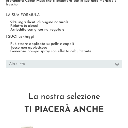
profumata Coton Musc che ti incanterà con le sue note morbide e
fresche.
LA SUA FORMULA
95% ingredienti di origine naturale
Ridotto in alcool
Arricchito con glicerina vegetale
I SUOI vantaggi
Può essere applicato su pelle e capelli
Tocco non appiccicoso
Generosa pompa spray con effetto nebulizzante
Altre info
La nostra selezione
TI PIACERÀ ANCHE