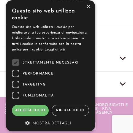
SEGUITECI
×
Questo sito web utilizza
cookie
Questo sito web utilizza i cookie per
migliorare la tua esperienza di navigazione.
Utilizzando il nostro sito web acconsenti a
tutti i cookie in conformità con la nostra
policy per i cookie.
Leggi di più
SERVIZIO CLIENTI
STRETTAMENTE NECESSARI
PERFORMANCE
IL MIO ACCOUNT
TARGETING
FUNZIONALITÀ
© 2004-2026 GUZZI SAS - GUZZI SAS DI ALESSANDRO BIGATTI E
C. - PIAZZA ITALIA 20 - 20064 GORGONZOLA (MI) - P.IVA
ACCETTA TUTTO
RIFIUTA TUTTO
06580880968 . REALIZZATO DA
- APERION WEB AGENCY
MOSTRA DETTAGLI