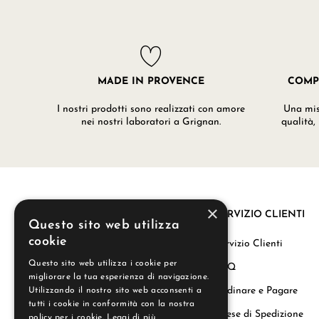
MADE IN PROVENCE
COMP
I nostri prodotti sono realizzati con amore
Una misc
nei nostri laboratori a Grignan.
qualità,
×
SERVIZIO CLIENTI
Questo sito web utilizza
cookie
La nostra storia
Servizio Clienti
Questo sito web utilizza i cookie per
Regali aziendali
FAQ
migliorare la tua esperienza di navigazione.
Carta del Benessere
Ordinare e Pagare
Utilizzando il nostro sito web acconsenti a
tutti i cookie in conformità con la nostra
Le Nostre Candele
Spese di Spedizione
policy per i cookie.
Leggi di più