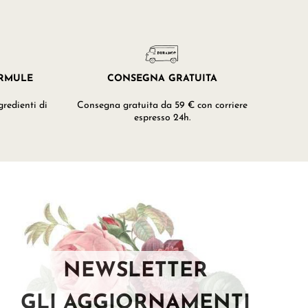
ORMULE
CONSEGNA GRATUITA
redienti di
Consegna gratuita da 59 € con corriere
espresso 24h.
NEWSLETTER
GLI AGGIORNAMENTI