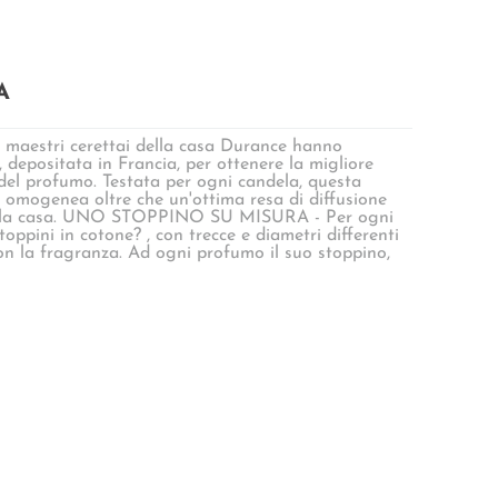
A
estri cerettai della casa Durance hanno
 depositata in Francia, per ottenere la migliore
 del profumo. Testata per ogni candela, questa
 omogenea oltre che un'ottima resa di diffusione
 della casa. UNO STOPPINO SU MISURA - Per ogni
toppini in cotone? , con trecce e diametri differenti
on la fragranza. Ad ogni profumo il suo stoppino,