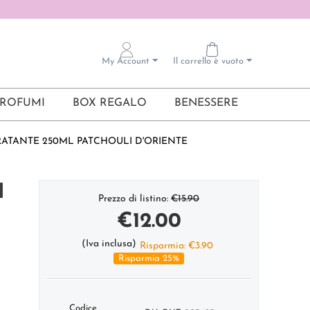
My Account
Il carrello è vuoto
ROFUMI
BOX REGALO
BENESSERE
RATANTE 250ML PATCHOULI D'ORIENTE
l
Prezzo di listino:
€
15.90
€
12.00
(Iva inclusa)
Risparmia:
€
3.90
Risparmia 25%
Codice