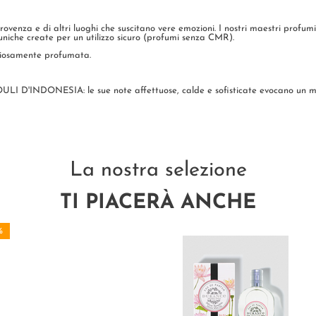
ovenza e di altri luoghi che suscitano vere emozioni. I nostri maestri profum
 uniche create per un utilizzo sicuro (profumi senza CMR).
iziosamente profumata.
DONESIA: le sue note affettuose, calde e sofisticate evocano un mondo 
La nostra selezione
TI PIACERÀ ANCHE
%