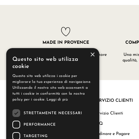
MADE IN PROVENCE
COMP
×
I nostri prodotti sono realizzati con amore
Una misc
Questo sito web utilizza
nei nostri laboratori a Grignan.
qualità,
cookie
Questo sito web utilizza i cookie per
migliorare la tua esperienza di navigazione.
Utilizzando il nostro sito web acconsenti a
tutti i cookie in conformità con la nostra
policy per i cookie.
Leggi di più
SERVIZIO CLIENTI
La nostra storia
Servizio Clienti
STRETTAMENTE NECESSARI
Regali aziendali
FAQ
PERFORMANCE
Carta del Benessere
Ordinare e Pagare
TARGETING