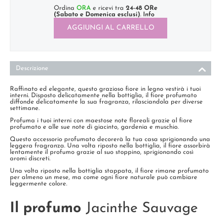
Ordina
ORA
e ricevi tra
24-48 ORe
(Sabato e Domenica esclusi)
.
Info
AGGIUNGI AL CARRELLO
Descrizione
Raffinato ed elegante, questo grazioso fiore in legno vestirà i tuoi
interni. Disposto delicatamente nella bottiglia, il fiore profumato
diffonde delicatamente la sua fragranza, rilasciandola per diverse
settimane.
Profuma i tuoi interni con maestose note floreali grazie al fiore
profumato e alle sue note di giacinto, gardenia e muschio.
Questo accessorio profumato decorerà la tua casa sprigionando una
leggera fragranza. Una volta riposto nella bottiglia, il fiore assorbirà
lentamente il profumo grazie al suo stoppino, sprigionando così
aromi discreti.
Una volta riposto nella bottiglia stappata, il fiore rimane profumato
per almeno un mese, ma come ogni fiore naturale può cambiare
leggermente colore.
Il profumo
Jacinthe Sauvage