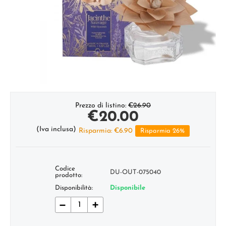
Prezzo di listino:
€
26.90
€
20.00
(Iva inclusa)
Risparmia:
€
6.90
Risparmia 26%
Codice
DU-OUT-075040
prodotto:
Disponibilità:
Disponibile
−
+