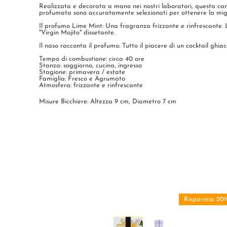
Realizzata e decorata a mano nei nostri laboratori, questa ca
profumata sono accuratamente selezionati per ottenere la migl
Il profumo Lime Mint: Una fragranza frizzante e rinfrescante. 
"Virgin Mojito" dissetante.
Il naso racconta il profumo: Tutto il piacere di un cocktail gh
Tempo di combustione: circa 40 ore
Stanza: soggiorno, cucina, ingresso
Stagione: primavera / estate
Famiglia: Fresco e Agrumato
Atmosfera: frizzante e rinfrescante
Misure Bicchiere: Altezza 9 cm, Diametro 7 cm
Risparmia 20