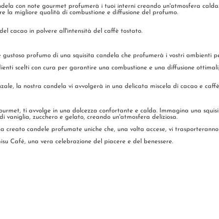
ndela con note gourmet profumerà i tuoi interni creando un'atmosfera calda.
 la migliore qualità di combustione e diffusione del profumo.
 cacao in polvere all'intensità del caffè tostato.
 e gustoso profumo di una squisita candela che profumerà i vostri ambienti p
ienti scelti con cura per garantire una combustione e una diffusione ottimal
nzale, la nostra candela vi avvolgerà in una delicata miscela di cacao e caf
rmet, ti avvolge in una dolcezza confortante e calda. Immagina una squisita 
di vaniglia, zucchero e gelato, creando un'atmosfera deliziosa.
a creato candele profumate uniche che, una volta accese, vi trasporteranno i
isu Café, una vera celebrazione del piacere e del benessere.