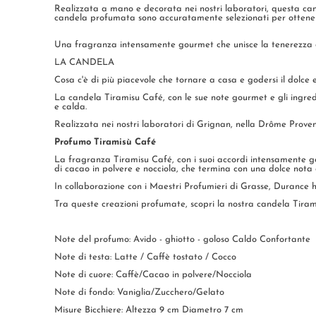
Realizzata a mano e decorata nei nostri laboratori, questa ca
candela profumata sono accuratamente selezionati per ottenere
Una fragranza intensamente gourmet che unisce la tenerezza del
LA CANDELA
Cosa c'è di più piacevole che tornare a casa e godersi il dolce
La candela Tiramisu Café, con le sue note gourmet e gli ingred
e calda.
Realizzata nei nostri laboratori di Grignan, nella Drôme Prove
Profumo Tiramisù Café
La fragranza Tiramisu Café, con i suoi accordi intensamente gou
di cacao in polvere e nocciola, che termina con una dolce nota 
In collaborazione con i Maestri Profumieri di Grasse, Durance h
Tra queste creazioni profumate, scopri la nostra candela Tiram
Note del profumo: Avido - ghiotto - goloso Caldo Confortante
Note di testa: Latte / Caffè tostato / Cocco
Note di cuore: Caffè/Cacao in polvere/Nocciola
Note di fondo: Vaniglia/Zucchero/Gelato
Misure Bicchiere: Altezza 9 cm Diametro 7 cm