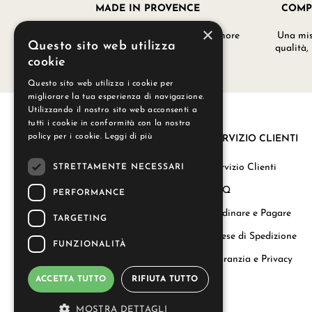
MADE IN PROVENCE
COMP
×
I nostri prodotti sono realizzati con amore
Una misc
Questo sito web utilizza
nei nostri laboratori a Grignan.
qualità,
cookie
Questo sito web utilizza i cookie per
migliorare la tua esperienza di navigazione.
Utilizzando il nostro sito web acconsenti a
tutti i cookie in conformità con la nostra
policy per i cookie.
Leggi di più
SERVIZIO CLIENTI
La nostra storia
Servizio Clienti
STRETTAMENTE NECESSARI
Regali aziendali
FAQ
PERFORMANCE
Carta del Benessere
Ordinare e Pagare
TARGETING
Le Nostre Candele
Spese di Spedizione
FUNZIONALITÀ
Contattaci
Garanzia e Privacy
ACCETTA TUTTO
RIFIUTA TUTTO
info@durance.it
MOSTRA DETTAGLI