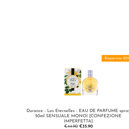
Risparmia 20
Durance - Les Eternelles - EAU DE PARFUME spra
50ml SENSUALE MONOI [CONFEZIONE
IMPERFETTA]
€
44.90
€
35.90