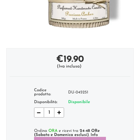
€
19.90
(Iva inclusa)
Codice
DU-045251
prodotto:
Disponibilità:
Disponibile
−
+
Ordina
ORA
e ricevi tra
24-48 ORe
(Sabato e Domenica esclusi)
.
Info