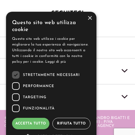
SEGUITECI
×
Questo sito web utilizza
cookie
Questo sito web utilizza i cookie per
migliorare la tua esperienza di navigazione.
Utilizzando il nostro sito web acconsenti a
tutti i cookie in conformità con la nostra
policy per i cookie.
Leggi di più
SERVIZIO CLIENTI
STRETTAMENTE NECESSARI
PERFORMANCE
IL MIO ACCOUNT
TARGETING
FUNZIONALITÀ
© 2004-2026 GUZZI SAS - GUZZI SAS DI ALESSANDRO BIGATTI E
C. - PIAZZA ITALIA 20 - 20064 GORGONZOLA (MI) - P.IVA
ACCETTA TUTTO
RIFIUTA TUTTO
06580880968 . REALIZZATO DA
- APERION WEB AGENCY