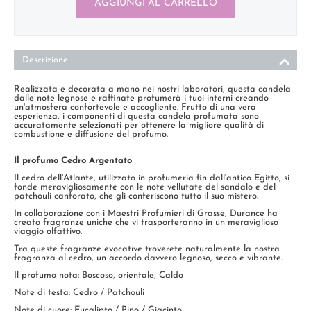
AGGIUNGI AL CARRELLO
Descrizione
Realizzata e decorata a mano nei nostri laboratori, questa candela
dalle note legnose e raffinate profumerà i tuoi interni creando
un'atmosfera confortevole e accogliente. Frutto di una vera
esperienza, i componenti di questa candela profumata sono
accuratamente selezionati per ottenere la migliore qualità di
combustione e diffusione del profumo.
Il
profumo Cedro Argentato
Il cedro dell'Atlante, utilizzato in profumeria fin dall'antico Egitto, si
fonde meravigliosamente con le note vellutate del sandalo e del
patchouli canforato, che gli conferiscono tutto il suo mistero.
In collaborazione con i Maestri Profumieri di Grasse, Durance ha
creato fragranze uniche che vi trasporteranno in un meraviglioso
viaggio olfattivo.
Tra queste fragranze evocative troverete naturalmente la nostra
fragranza al cedro, un accordo davvero legnoso, secco e vibrante.
Il profumo nota: Boscoso, orientale, Caldo
Note di testa: Cedro / Patchouli
Note di cuore: Eucalipto / Pino / Giacinto