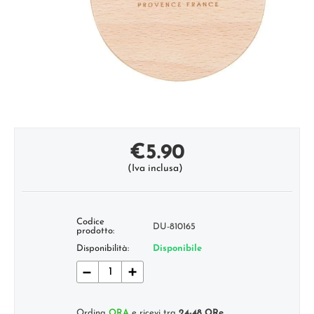
€
5.90
(Iva inclusa)
Codice
DU-810165
prodotto:
Disponibilità:
Disponibile
−
+
Ordina
ORA
e ricevi tra
24-48 ORe