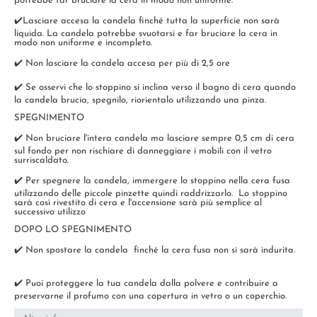
potrebbe far bruciare la cera in modo non uniforme.
✔️Lasciare accesa la candela finché tutta la superficie non sarà
liquida. La candela potrebbe svuotarsi e far bruciare la cera in
modo non uniforme e incompleto.
✔️ Non lasciare la candela accesa per più di 2,5 ore
✔️ Se osservi che lo stoppino si inclina verso il bagno di cera quando
la candela brucia, spegnilo, riorientalo utilizzando una pinza.
SPEGNIMENTO
✔️ Non bruciare l'intera candela ma lasciare sempre 0,5 cm di cera
sul fondo per non rischiare di danneggiare i mobili con il vetro
surriscaldato.
✔️ Per spegnere la candela, immergere lo stoppino nella cera fusa
utilizzando delle piccole pinzette quindi raddrizzarlo. Lo stoppino
sarà così rivestito di cera e l'accensione sarà più semplice al
successivo utilizzo
DOPO LO SPEGNIMENTO
✔️ Non spostare la candela finché la cera fusa non si sarà indurita.
✔️ Puoi proteggere la tua candela dalla polvere e contribuire a
preservarne il profumo con una copertura in vetro o un coperchio.