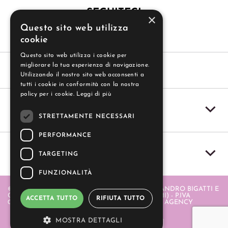
SEGUITECI
×
Questo sito web utilizza
cookie
Questo sito web utilizza i cookie per
migliorare la tua esperienza di navigazione.
Utilizzando il nostro sito web acconsenti a
tutti i cookie in conformità con la nostra
policy per i cookie.
Leggi di più
SERVIZIO CLIENTI
STRETTAMENTE NECESSARI
PERFORMANCE
IL MIO ACCOUNT
TARGETING
FUNZIONALITÀ
© 2004-2026 GUZZI SAS - GUZZI SAS DI ALESSANDRO BIGATTI E
C. - PIAZZA ITALIA 20 - 20064 GORGONZOLA (MI) - P.IVA
ACCETTA TUTTO
RIFIUTA TUTTO
06580880968 . REALIZZATO DA
- APERION WEB AGENCY
MOSTRA DETTAGLI