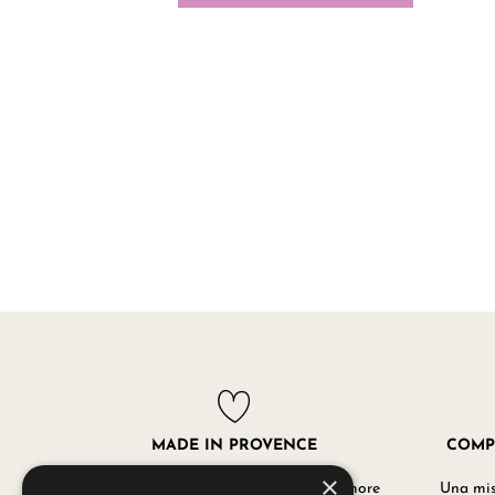
MADE IN PROVENCE
COMP
×
I nostri prodotti sono realizzati con amore
Una misc