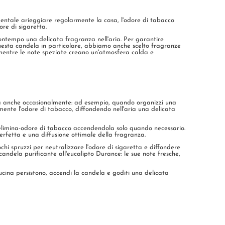
entale arieggiare regolarmente la casa, l'odore di tabacco
re di sigaretta.
ontempo una delicata fragranza nell'aria. Per garantire
 questa candela in particolare, abbiamo anche scelto fragranze
 mentre le note speziate creano un'atmosfera calda e
rla anche occasionalmente: ad esempio, quando organizzi una
mente l'odore di tabacco, diffondendo nell'aria una delicata
limina-odore di tabacco accendendola solo quando necessario.
fetta e una diffusione ottimale della fragranza.
i spruzzi per neutralizzare l'odore di sigaretta e diffondere
candela purificante all'eucalipto Durance: le sue note fresche,
cucina persistono, accendi la candela e goditi una delicata