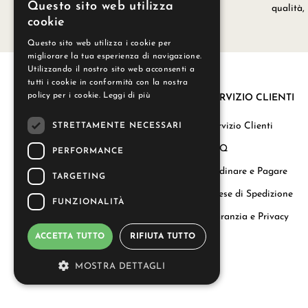
Questo sito web utilizza
nei nostri laboratori a Grignan.
qualità,
cookie
Questo sito web utilizza i cookie per
migliorare la tua esperienza di navigazione.
Utilizzando il nostro sito web acconsenti a
tutti i cookie in conformità con la nostra
policy per i cookie.
Leggi di più
SERVIZIO CLIENTI
La nostra storia
Servizio Clienti
STRETTAMENTE NECESSARI
Regali aziendali
FAQ
PERFORMANCE
Carta del Benessere
Ordinare e Pagare
TARGETING
Le Nostre Candele
Spese di Spedizione
FUNZIONALITÀ
Contattaci
Garanzia e Privacy
ACCETTA TUTTO
RIFIUTA TUTTO
info@durance.it
MOSTRA DETTAGLI