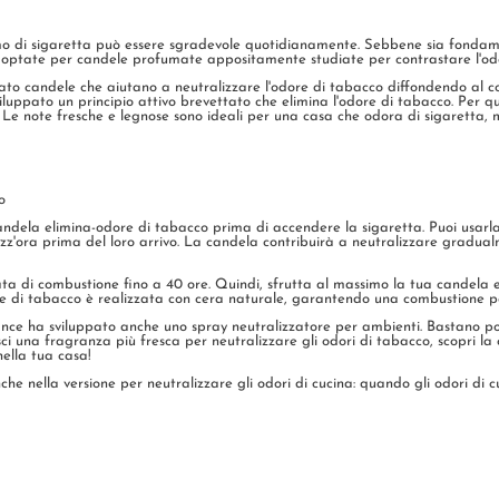
fumo di sigaretta può essere sgradevole quotidianamente. Sebbene sia fondam
 optate per candele profumate appositamente studiate per contrastare l'odo
pato candele che aiutano a neutralizzare l'odore di tabacco diffondendo al c
viluppato un principio attivo brevettato che elimina l'odore di tabacco. Per
. Le note fresche e legnose sono ideali per una casa che odora di sigaretta,
o
candela elimina-odore di tabacco prima di accendere la sigaretta. Puoi usa
zz'ora prima del loro arrivo. La candela contribuirà a neutralizzare gradual
di combustione fino a 40 ore. Quindi, sfrutta al massimo la tua candela e
 di tabacco è realizzata con cera naturale, garantendo una combustione per
ce ha sviluppato anche uno spray neutralizzatore per ambienti. Bastano poch
ci una fragranza più fresca per neutralizzare gli odori di tabacco, scopri la 
ella tua casa!
he nella versione per neutralizzare gli odori di cucina: quando gli odori di 