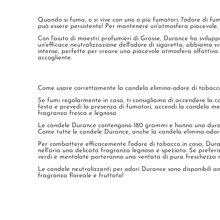
Quando si fuma, o si vive con uno o più fumatori, l'odore di 
può essere persistente! Per mantenere un'atmosfera piacevole,
Con l'aiuto di maestri profumieri di Grasse, Durance ha svilup
un'efficace neutralizzazione dell'odore di sigaretta, abbiamo s
intense, perfette per creare una piacevole atmosfera olfattiva
accogliente.
Come usare correttamente la candela elimina-odore di tabacc
Se fumi regolarmente in casa, ti consigliamo di accendere la 
festa e prevedi la presenza di fumatori, accendi la candela me
fragranza fresca e legnosa.
Le candele Durance contengono 180 grammi e hanno una durata 
Come tutte le candele Durance, anche la candela elimina-odore
Per combattere efficacemente l'odore di tabacco in casa, Duran
nell'aria una delicata fragranza legnosa e speziata. Se preferis
verdi e mentolate porteranno una ventata di pura freschezza n
Le candele neutralizzanti per odori Durance sono disponibili anc
fragranza floreale e fruttata!