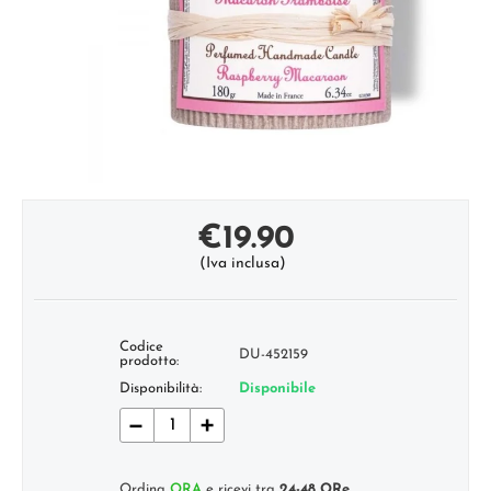
€
19.90
(Iva inclusa)
Codice
DU-452159
prodotto:
Disponibilità:
Disponibile
−
+
Ordina
ORA
e ricevi tra
24-48 ORe