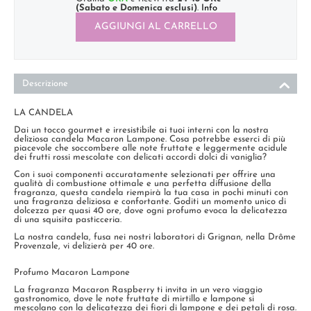
(Sabato e Domenica esclusi)
.
Info
AGGIUNGI AL CARRELLO
Descrizione
LA CANDELA
Dai un tocco gourmet e irresistibile ai tuoi interni con la nostra
deliziosa candela Macaron Lampone. Cosa potrebbe esserci di più
piacevole che soccombere alle note fruttate e leggermente acidule
dei frutti rossi mescolate con delicati accordi dolci di vaniglia?
Con i suoi componenti accuratamente selezionati per offrire una
qualità di combustione ottimale e una perfetta diffusione della
fragranza, questa candela riempirà la tua casa in pochi minuti con
una fragranza deliziosa e confortante. Goditi un momento unico di
dolcezza per quasi 40 ore, dove ogni profumo evoca la delicatezza
di una squisita pasticceria.
La nostra candela, fusa nei nostri laboratori di Grignan, nella Drôme
Provenzale, vi delizierà per 40 ore.
Profumo Macaron Lampone
La fragranza Macaron Raspberry ti invita in un vero viaggio
gastronomico, dove le note fruttate di mirtillo e lampone si
mescolano con la delicatezza dei fiori di lampone e dei petali di rosa.