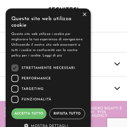
SEGUITECI
×
Questo sito web utilizza
cookie
Questo sito web utilizza i cookie per
migliorare la tua esperienza di navigazione.
Utilizzando il nostro sito web acconsenti a
tutti i cookie in conformità con la nostra
policy per i cookie.
Leggi di più
SERVIZIO CLIENTI
STRETTAMENTE NECESSARI
PERFORMANCE
IL MIO ACCOUNT
TARGETING
FUNZIONALITÀ
© 2004-2026 GUZZI SAS - GUZZI SAS DI ALESSANDRO BIGATTI E
C. - PIAZZA ITALIA 20 - 20064 GORGONZOLA (MI) - P.IVA
ACCETTA TUTTO
RIFIUTA TUTTO
06580880968 . REALIZZATO DA
- APERION WEB AGENCY
MOSTRA DETTAGLI