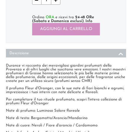
Ordina
ORA
e ricevi tra
24-48 ORe
(Sabato e Domenica esclusi)
.
Info
AGGIUNGI AL CARRELLO
Descrizione
Durance vi racconta dei meravigliosi giardini profumati della
Provenza e di altri luoghi che suscitano vere emozioni. I nostri maestri
profumieri di Grasse hanno selezionato le più belle materie prime
della profumeria, dalle origini eccezionali, per delle fragranze uniche
create per un utilizzo sicuro (profumi senza CMR)
Il profumo Fleur d'Oranger, con le sue note di fiori bianchi e agrumi,
impreziosisce i tuoi interni con note delicate e floreali.
Per completare il tuo rituale profumato, scopri l'intera collezione di
profumi Fleur d'Oranger
Note di profumo: Luminoso Solare floreale
Note di testa: Bergamotto/Arancia/Mandarino
Note di cuore: Neroli / Fiore d'arancio / Cardamomo