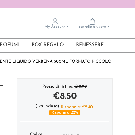
My Account
Il carrello è vuoto
ROFUMI
BOX REGALO
BENESSERE
DENTE LIQUIDO VERBENA 500ML FORMATO PICCOLO
L
Prezzo di listino:
€
10.90
€
8.50
(Iva inclusa)
Risparmia:
€
2.40
Risparmia 22%
Codice