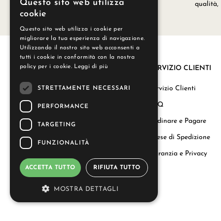
Questo sito web utilizza
nei nostri laboratori a Grignan.
qualità,
cookie
Questo sito web utilizza i cookie per
migliorare la tua esperienza di navigazione.
Utilizzando il nostro sito web acconsenti a
tutti i cookie in conformità con la nostra
policy per i cookie.
Leggi di più
SERVIZIO CLIENTI
La nostra storia
Servizio Clienti
STRETTAMENTE NECESSARI
Regali aziendali
FAQ
PERFORMANCE
Carta del Benessere
Ordinare e Pagare
TARGETING
Le Nostre Candele
Spese di Spedizione
FUNZIONALITÀ
Contattaci
Garanzia e Privacy
ACCETTA TUTTO
RIFIUTA TUTTO
info@durance.it
MOSTRA DETTAGLI