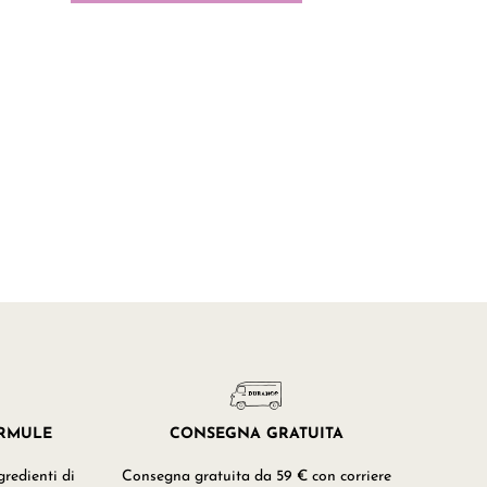
ORMULE
CONSEGNA GRATUITA
redienti di
Consegna gratuita da 59 € con corriere