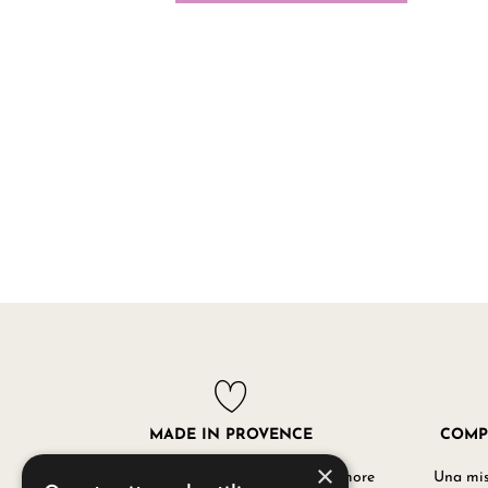
MADE IN PROVENCE
COMP
×
I nostri prodotti sono realizzati con amore
Una misc