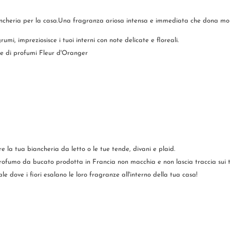
ncheria per la casa.Una fragranza ariosa intensa e immediata che dona morbid
umi, impreziosisce i tuoi interni con note delicate e floreali.
one di profumi Fleur d'Oranger
e la tua biancheria da letto o le tue tende, divani e plaid.
profumo da bucato prodotta in Francia non macchia e non lascia traccia sui tu
e dove i fiori esalano le loro fragranze all'interno della tua casa!