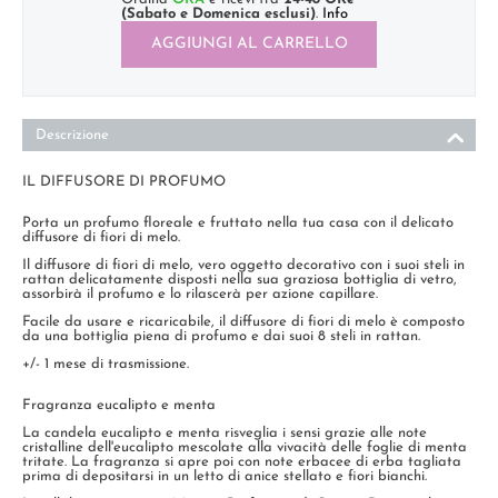
(Sabato e Domenica esclusi)
.
Info
AGGIUNGI AL CARRELLO
Descrizione
IL DIFFUSORE DI PROFUMO
Porta un profumo floreale e fruttato nella tua casa con il delicato
diffusore di fiori di melo.
Il diffusore di fiori di melo, vero oggetto decorativo con i suoi steli in
rattan delicatamente disposti nella sua graziosa bottiglia di vetro,
assorbirà il profumo e lo rilascerà per azione capillare.
Facile da usare e ricaricabile, il diffusore di fiori di melo è composto
da una bottiglia piena di profumo e dai suoi 8 steli in rattan.
+/- 1 mese di trasmissione.
Fragranza eucalipto e menta
La candela eucalipto e menta risveglia i sensi grazie alle note
cristalline dell'eucalipto mescolate alla vivacità delle foglie di menta
tritate. La fragranza si apre poi con note erbacee di erba tagliata
prima di depositarsi in un letto di anice stellato e fiori bianchi.