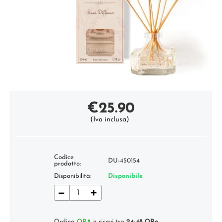
€
25.90
(Iva inclusa)
Codice
DU-450154
prodotto:
Disponibilità:
Disponibile
−
+
Ordina
ORA
e ricevi tra
24-48 ORe