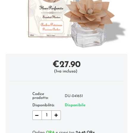
€
27.90
(Iva inclusa)
Codice
DU-041651
prodotto:
Disponibilità:
Disponibile
−
+
Ordina
ORA
e ricevi tra
24-48 ORe