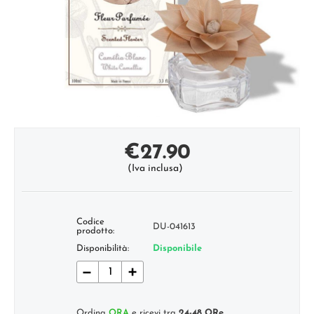
€
27.90
(Iva inclusa)
Codice
DU-041613
prodotto:
Disponibilità:
Disponibile
−
+
Ordina
ORA
e ricevi tra
24-48 ORe