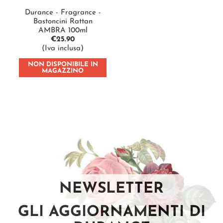
Durance - Fragrance -
Bastoncini Rattan
AMBRA 100ml
€
25.90
(Iva inclusa)
NON DISPONIBILE IN
MAGAZZINO
NEWSLETTER
GLI AGGIORNAMENTI DI