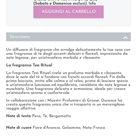
(Sabato e Domenica esclusi)
.
Info
AGGIUNGI AL CARRELLO
Descrizione
Un diffusore di fragranze che avvolge delicatamente la tua casa con
una fragranza di tè dagli accenti delicati e floreali, impreziosita da
note legnose, per un'atmosfera morbida e rilassante.
La fragranza Tea Ritual
La fragranza Tea Ritual rivela un profumo morbido e rilassante,
dove le note del tè si fondono con freschi accordi floreali. Fin dalla
prima boccata, invita alla calma e al relax, prima di lasciare spazio
a un'atmosfera luminosa ed equilibrata, riscaldata da note legnose e
muschiate. Una fragranza delicata e armoniosa, ideale per creare
un'atmosfera serena e confortevole.
In collaborazione con i Maestri Profumieri di Grasse, Durance ha
creato questa fragranza unica che vi trasporta in un meraviglioso
viaggio olfattivo.
Note di testa
Pera, Tè, Bergamotto
Note di cuore
Fiore d'Arancio, Gelsomino, Nota Fresca