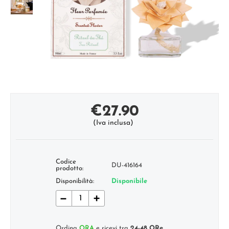
€
27.90
(Iva inclusa)
Codice
DU-416164
prodotto:
Disponibilità:
Disponibile
−
+
Ordina
ORA
e ricevi tra
24-48 ORe