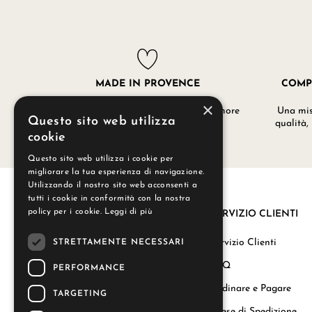
MADE IN PROVENCE
COMP
×
I nostri prodotti sono realizzati con amore
Una misc
Questo sito web utilizza
nei nostri laboratori a Grignan.
qualità,
cookie
Questo sito web utilizza i cookie per
migliorare la tua esperienza di navigazione.
Utilizzando il nostro sito web acconsenti a
tutti i cookie in conformità con la nostra
policy per i cookie.
Leggi di più
SERVIZIO CLIENTI
La nostra storia
Servizio Clienti
STRETTAMENTE NECESSARI
Regali aziendali
FAQ
PERFORMANCE
Carta del Benessere
Ordinare e Pagare
TARGETING
Le Nostre Candele
Spese di Spedizione