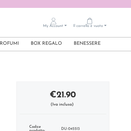
My Account
Il carrello è vuoto
ROFUMI
BOX REGALO
BENESSERE
€
21.90
(Iva inclusa)
Codice
DU-045513
prodotto: