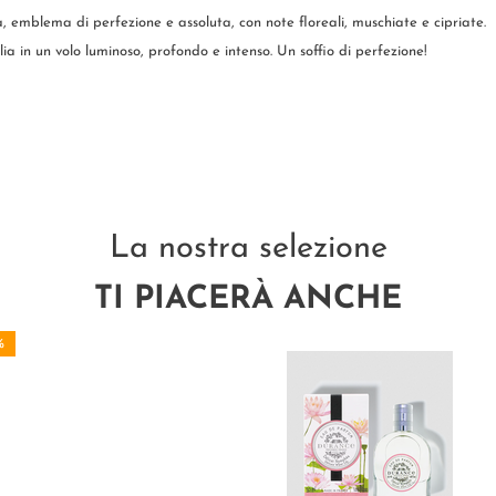
 emblema di perfezione e assoluta, con note floreali, muschiate e cipriate.
ia in un volo luminoso, profondo e intenso. Un soffio di perfezione!
La nostra selezione
TI PIACERÀ ANCHE
%