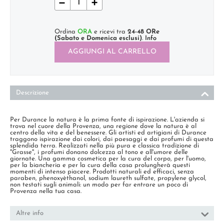
−
+
Ordina
ORA
e ricevi tra
24-48 ORe
(Sabato e Domenica esclusi)
.
Info
AGGIUNGI AL CARRELLO
Descrizione
Per Durance la natura è la prima fonte di ispirazione. L'azienda si
trova nel cuore della Provenza, una regione dove la natura è al
centro della vita e del benessere. Gli artisti ed artigiani di Durance
traggono ispirazione dai colori, dai paesaggi e dai profumi di questa
splendida terra. Realizzati nella più pura e classica tradizione di
"Grasse", i profumi donano dolcezza al tono e all'umore delle
giornate. Una gamma cosmetica per la cura del corpo, per l'uomo,
per la biancheria e per la cura della casa prolungherà questi
momenti di intenso piacere. Prodotti naturali ed efficaci, senza
paraben, phenoxyèthanol, sodium laureth sulfate, propylene glycol,
non testati sugli animali: un modo per far entrare un poco di
Provenza nella tua casa.
Altre info