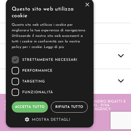
SEGUITECI
×
Questo sito web utilizza
cookie
Questo sito web utilizza i cookie per
migliorare la tua esperienza di navigazione.
Utilizzando il nostro sito web acconsenti a
tutti i cookie in conformità con la nostra
policy per i cookie.
Leggi di più
SERVIZIO CLIENTI
STRETTAMENTE NECESSARI
PERFORMANCE
IL MIO ACCOUNT
TARGETING
FUNZIONALITÀ
© 2004-2026 GUZZI SAS - GUZZI SAS DI ALESSANDRO BIGATTI E
C. - PIAZZA ITALIA 20 - 20064 GORGONZOLA (MI) - P.IVA
ACCETTA TUTTO
RIFIUTA TUTTO
06580880968 . REALIZZATO DA
- APERION WEB AGENCY
MOSTRA DETTAGLI