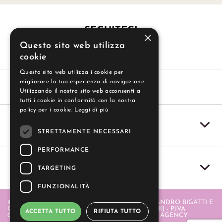
SEGUITECI
×
Questo sito web utilizza
cookie
Questo sito web utilizza i cookie per
migliorare la tua esperienza di navigazione.
Utilizzando il nostro sito web acconsenti a
tutti i cookie in conformità con la nostra
policy per i cookie.
Leggi di più
SERVIZIO CLIENTI
STRETTAMENTE NECESSARI
PERFORMANCE
IL MIO ACCOUNT
TARGETING
FUNZIONALITÀ
© 2004-2026 GUZZI SAS - GUZZI SAS DI ALESSANDRO BIGATTI E
C. - PIAZZA ITALIA 20 - 20064 GORGONZOLA (MI) - P.IVA
ACCETTA TUTTO
RIFIUTA TUTTO
06580880968 . REALIZZATO DA
- APERION WEB AGENCY