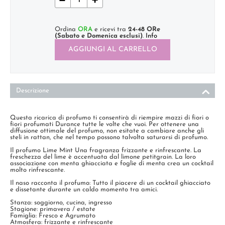
Ordina
ORA
e ricevi tra
24-48 ORe
(Sabato e Domenica esclusi)
.
Info
AGGIUNGI AL CARRELLO
Descrizione
Questa ricarica di profumo ti consentirà di riempire mazzi di fiori o
fiori profumati Durance tutte le volte che vuoi. Per ottenere una
diffusione ottimale del profumo, non esitate a cambiare anche gli
steli in rattan, che nel tempo possono talvolta saturarsi di profumo.
Il profumo Lime Mint Una fragranza frizzante e rinfrescante. La
freschezza del lime è accentuata dal limone petitgrain. La loro
associazione con menta ghiacciata e foglie di menta crea un cocktail
molto rinfrescante.
Il naso racconta il profumo: Tutto il piacere di un cocktail ghiacciato
e dissetante durante un caldo momento tra amici.
Stanza: soggiorno, cucina, ingresso
Stagione: primavera / estate
Famiglia: Fresco e Agrumato
Atmosfera: frizzante e rinfrescante