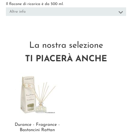
Il flacone di ricarica è da 500 ml.
Altre info
La nostra selezione
TI PIACERÀ ANCHE
Durance - Fragrance -
Bastoncini Rattan