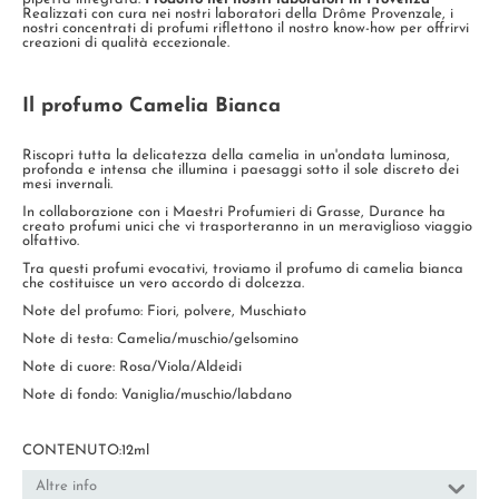
Realizzati con cura nei nostri laboratori della Drôme Provenzale, i
nostri concentrati di profumi riflettono il nostro know-how per offrirvi
creazioni di qualità eccezionale.
Il profumo Camelia Bianca
Riscopri tutta la delicatezza della camelia in un'ondata luminosa,
profonda e intensa che illumina i paesaggi sotto il sole discreto dei
mesi invernali.
In collaborazione con i Maestri Profumieri di Grasse, Durance ha
creato profumi unici che vi trasporteranno in un meraviglioso viaggio
olfattivo.
Tra questi profumi evocativi, troviamo il profumo di camelia bianca
che costituisce un vero accordo di dolcezza.
Note del profumo: Fiori, polvere, Muschiato
Note di testa: Camelia/muschio/gelsomino
Note di cuore: Rosa/Viola/Aldeidi
Note di fondo: Vaniglia/muschio/labdano
CONTENUTO:12ml
Altre info