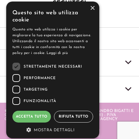
SEGUITECI
×
Questo sito web utilizza
cookie
Questo sito web utilizza i cookie per
migliorare la tua esperienza di navigazione.
Utilizzando il nostro sito web acconsenti a
tutti i cookie in conformità con la nostra
policy per i cookie.
Leggi di più
SERVIZIO CLIENTI
STRETTAMENTE NECESSARI
PERFORMANCE
IL MIO ACCOUNT
TARGETING
FUNZIONALITÀ
© 2004-2026 GUZZI SAS - GUZZI SAS DI ALESSANDRO BIGATTI E
C. - PIAZZA ITALIA 20 - 20064 GORGONZOLA (MI) - P.IVA
ACCETTA TUTTO
RIFIUTA TUTTO
06580880968 . REALIZZATO DA
- APERION WEB AGENCY
MOSTRA DETTAGLI