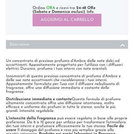
Ordina
ORA
e ricevi tra
24-48 ORe
(Sabato e Domenica esclusi)
.
Info
AGGIUNGI AL CARRELLO
Descrizione
Un concentrato di prezioso profumo d'Ambra dalle note dolci ed
accattivanti. Appositamente progettato per l'utilizzo con i diffusori
elettrici Durance, profuma i tuoi interni con note orientali.
Innamorati di questo prezioso concentrato di profumo d'Ambra e
delle sue note accattivanti che riscalderanno i tuoi interni.
Appositamente formulato per l'uso con il diffusore nebulizzato di
fragranze, offre una diffusione immediata e costante delle
fragranze.
Distribuzione immediata e costante
Questa formula di profumo
altamente concentrata offre una diffusione istantanea, molto
efficace e uniforme dei profumi in tutte le stanze, anche le più
grandi. Intensità regolabile.
L'intensità della fragranza
può essere regolata in base alle proprie
preferenze. Da 6 a 12 gocce per utilizzo per trasformare l'atmosfera
dei tuoi interni e profumare efficacemente la tua stanza.
Facile da
usare
Il dosaggio del profumo è reso più semplice grazie alla
pipetta integrata.
Prodotto nei nostri laboratori in Provenza