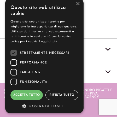
×
Questo sito web utilizza
cookie
Questo sito web utilizza i cookie per
migliorare la tua esperienza di navigazione.
Utilizzando il nostro sito web acconsenti a
tutti i cookie in conformità con la nostra
policy per i cookie.
Leggi di più
SERVIZIO CLIENTI
STRETTAMENTE NECESSARI
PERFORMANCE
IL MIO ACCOUNT
TARGETING
FUNZIONALITÀ
© 2004-2026 GUZZI SAS - GUZZI SAS DI ALESSANDRO BIGATTI E
C. - PIAZZA ITALIA 20 - 20064 GORGONZOLA (MI) - P.IVA
ACCETTA TUTTO
RIFIUTA TUTTO
06580880968 . REALIZZATO DA
- APERION WEB AGENCY
MOSTRA DETTAGLI