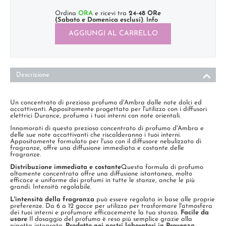
Ordina
ORA
e ricevi tra
24-48 ORe
(Sabato e Domenica esclusi)
.
Info
AGGIUNGI AL CARRELLO
Descrizione
Un concentrato di prezioso profumo d'Ambra dalle note dolci ed
accattivanti. Appositamente progettato per l'utilizzo con i diffusori
elettrici Durance, profuma i tuoi interni con note orientali.
Innamorati di questo prezioso concentrato di profumo d'Ambra e
delle sue note accattivanti che riscalderanno i tuoi interni.
Appositamente formulato per l'uso con il diffusore nebulizzato di
fragranze, offre una diffusione immediata e costante delle
fragranze.
Distribuzione immediata e costante
Questa formula di profumo
altamente concentrata offre una diffusione istantanea, molto
efficace e uniforme dei profumi in tutte le stanze, anche le più
grandi. Intensità regolabile.
L'intensità della fragranza
può essere regolata in base alle proprie
preferenze. Da 6 a 12 gocce per utilizzo per trasformare l'atmosfera
dei tuoi interni e profumare efficacemente la tua stanza.
Facile da
usare
Il dosaggio del profumo è reso più semplice grazie alla
pipetta integrata.
Prodotto nei nostri laboratori in Provenza