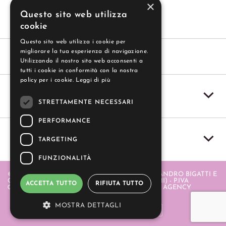
×
Questo sito web utilizza
cookie
Questo sito web utilizza i cookie per
migliorare la tua esperienza di navigazione.
Utilizzando il nostro sito web acconsenti a
tutti i cookie in conformità con la nostra
policy per i cookie.
Leggi di più
SERVIZIO CLIENTI
STRETTAMENTE NECESSARI
PERFORMANCE
IL MIO ACCOUNT
TARGETING
FUNZIONALITÀ
© 2004-2026 GUZZI SAS - GUZZI SAS DI ALESSANDRO BIGATTI E
C. - PIAZZA ITALIA 20 - 20064 GORGONZOLA (MI) - P.IVA
ACCETTA TUTTO
RIFIUTA TUTTO
06580880968 . REALIZZATO DA
- APERION WEB AGENCY
MOSTRA DETTAGLI