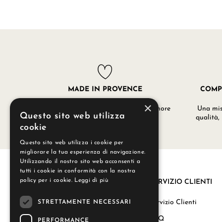
MADE IN PROVENCE
COMP
×
I nostri prodotti sono realizzati con amore
Una misc
Questo sito web utilizza
nei nostri laboratori a Grignan.
qualità,
cookie
Questo sito web utilizza i cookie per
migliorare la tua esperienza di navigazione.
Utilizzando il nostro sito web acconsenti a
tutti i cookie in conformità con la nostra
policy per i cookie.
Leggi di più
SERVIZIO CLIENTI
La nostra storia
Servizio Clienti
STRETTAMENTE NECESSARI
Regali aziendali
FAQ
PERFORMANCE