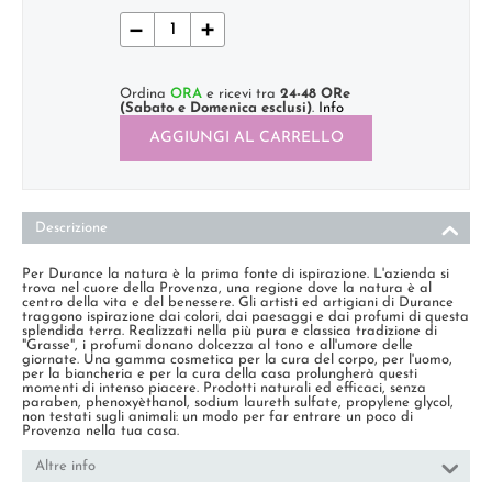
−
+
Ordina
ORA
e ricevi tra
24-48 ORe
(Sabato e Domenica esclusi)
.
Info
AGGIUNGI AL CARRELLO
Descrizione
Per Durance la natura è la prima fonte di ispirazione. L'azienda si
trova nel cuore della Provenza, una regione dove la natura è al
centro della vita e del benessere. Gli artisti ed artigiani di Durance
traggono ispirazione dai colori, dai paesaggi e dai profumi di questa
splendida terra. Realizzati nella più pura e classica tradizione di
"Grasse", i profumi donano dolcezza al tono e all'umore delle
giornate. Una gamma cosmetica per la cura del corpo, per l'uomo,
per la biancheria e per la cura della casa prolungherà questi
momenti di intenso piacere. Prodotti naturali ed efficaci, senza
paraben, phenoxyèthanol, sodium laureth sulfate, propylene glycol,
non testati sugli animali: un modo per far entrare un poco di
Provenza nella tua casa.
Altre info