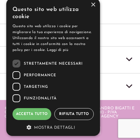
×
Questo sito web utilizza
cookie
Questo sito web utilizza i cookie per
migliorare la tua esperienza di navigazione.
Utilizzando il nostro sito web acconsenti a
tutti i cookie in conformità con la nostra
policy per i cookie.
Leggi di più
SERVIZIO CLIENTI
STRETTAMENTE NECESSARI
PERFORMANCE
IL MIO ACCOUNT
TARGETING
FUNZIONALITÀ
© 2004-2026 GUZZI SAS - GUZZI SAS DI ALESSANDRO BIGATTI E
C. - PIAZZA ITALIA 20 - 20064 GORGONZOLA (MI) - P.IVA
ACCETTA TUTTO
RIFIUTA TUTTO
06580880968 . REALIZZATO DA
- APERION WEB AGENCY
MOSTRA DETTAGLI