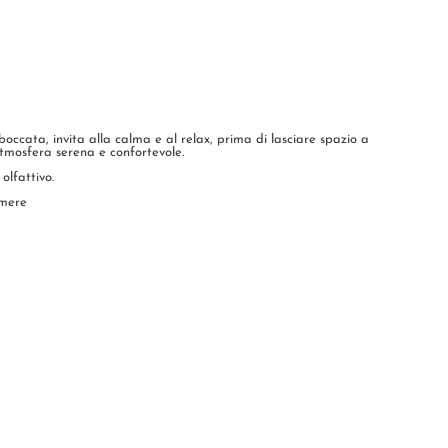
occata, invita alla calma e al relax, prima di lasciare spazio a
tmosfera serena e confortevole.
olfattivo.
hmere