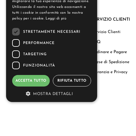
migliorare la tua esperienza di navigazione.
Utilizzando il nostro sito web acconsenti a
tutti i cookie in conformità con la nostra
policy per i cookie.
Leggi di più
SERVIZIO CLIENTI
La nostra storia
Servizio Clienti
STRETTAMENTE NECESSARI
Regali aziendali
FAQ
PERFORMANCE
Carta del Benessere
Ordinare e Pagare
TARGETING
Le Nostre Candele
Spese di Spedizione
FUNZIONALITÀ
Contattaci
Garanzia e Privacy
ACCETTA TUTTO
RIFIUTA TUTTO
info@durance.it
MOSTRA DETTAGLI