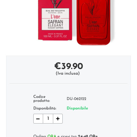
€
39.90
(Iva inclusa)
Codice
DU-062122
prodotto:
Disponibilità:
Disponibile
−
+
Ordina
ORA
e ricevi tra
24-48 ORe