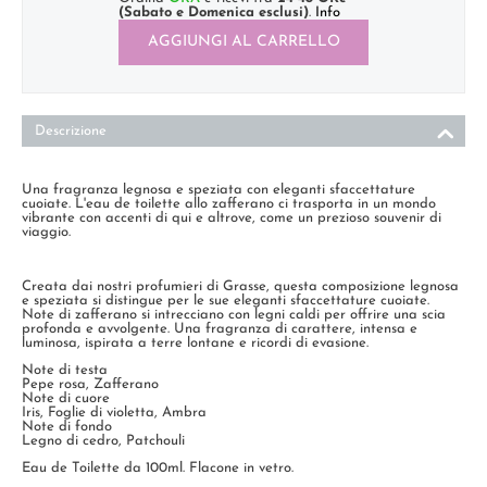
(Sabato e Domenica esclusi)
.
Info
AGGIUNGI AL CARRELLO
Descrizione
Una fragranza legnosa e speziata con eleganti sfaccettature
cuoiate. L'eau de toilette allo zafferano ci trasporta in un mondo
vibrante con accenti di qui e altrove, come un prezioso souvenir di
viaggio.
Creata dai nostri profumieri di Grasse, questa composizione legnosa
e speziata si distingue per le sue eleganti sfaccettature cuoiate.
Note di zafferano si intrecciano con legni caldi per offrire una scia
profonda e avvolgente. Una fragranza di carattere, intensa e
luminosa, ispirata a terre lontane e ricordi di evasione.
Note di testa
Pepe rosa, Zafferano
Note di cuore
Iris, Foglie di violetta, Ambra
Note di fondo
Legno di cedro, Patchouli
Eau de Toilette da 100ml. Flacone in vetro.