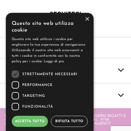
SEGUITECI
×
Questo sito web utilizza
cookie
Questo sito web utilizza i cookie per
migliorare la tua esperienza di navigazione.
Utilizzando il nostro sito web acconsenti a
tutti i cookie in conformità con la nostra
policy per i cookie.
Leggi di più
SERVIZIO CLIENTI
STRETTAMENTE NECESSARI
PERFORMANCE
IL MIO ACCOUNT
TARGETING
FUNZIONALITÀ
© 2004-2026 GUZZI SAS - GUZZI SAS DI ALESSANDRO BIGATTI E
C. - PIAZZA ITALIA 20 - 20064 GORGONZOLA (MI) - P.IVA
ACCETTA TUTTO
RIFIUTA TUTTO
06580880968 . REALIZZATO DA
- APERION WEB AGENCY