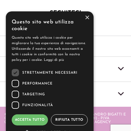
SEGUITECI
×
Questo sito web utilizza
cookie
Questo sito web utilizza i cookie per
migliorare la tua esperienza di navigazione.
Utilizzando il nostro sito web acconsenti a
tutti i cookie in conformità con la nostra
policy per i cookie.
Leggi di più
SERVIZIO CLIENTI
STRETTAMENTE NECESSARI
PERFORMANCE
IL MIO ACCOUNT
TARGETING
FUNZIONALITÀ
© 2004-2026 GUZZI SAS - GUZZI SAS DI ALESSANDRO BIGATTI E
C. - PIAZZA ITALIA 20 - 20064 GORGONZOLA (MI) - P.IVA
ACCETTA TUTTO
RIFIUTA TUTTO
06580880968 . REALIZZATO DA
- APERION WEB AGENCY