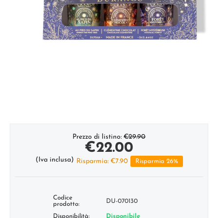
Prezzo di listino:
€
29.90
€
22.00
(Iva inclusa)
Risparmia:
€
7.90
Risparmia 26%
Codice
DU-070130
prodotto:
Disponibilità:
Disponibile